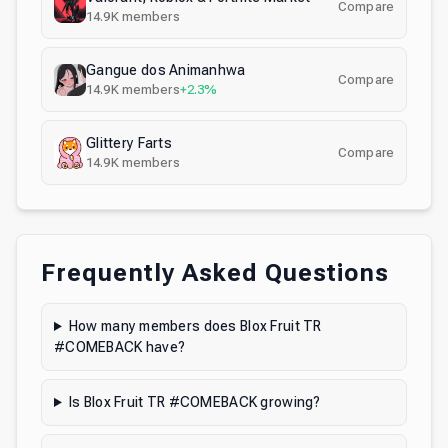
Compare
14.9K
members
Gangue dos Animanhwa
Compare
14.9K
members
+2.3%
Glittery Farts
Compare
14.9K
members
Frequently Asked Questions
How many members does Blox Fruit TR
#COMEBACK have?
Is Blox Fruit TR #COMEBACK growing?