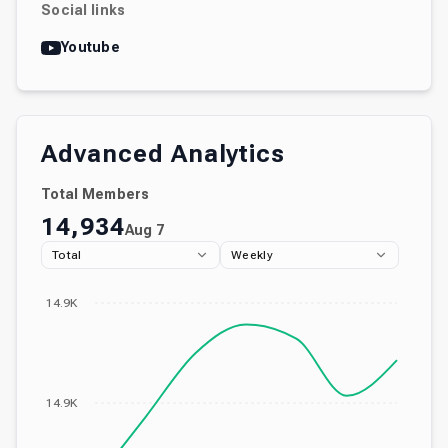
Social links
Youtube
Advanced Analytics
Total Members
14,934
Aug 7
Total
Weekly
14.9K
14.9K