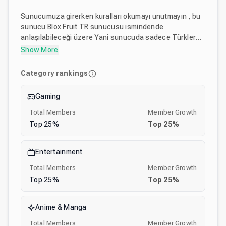
Sunucumuza girerken kuralları okumayı unutmayın , bu
sunucu Blox Fruit TR sunucusu ismindende
anlaşılabileceği üzere Yani sunucuda sadece Türkler
var ileride belki globalleşebiliriz ama şu anlık sadece
Show More
Türkleri almayı düşünüyorum. Sunucumuza robloxta
arkadaş bulmak , eşyalarınızı takaslamak, sohbet
Category rankings
muhabet etmek için gelebilrisiniz ve unutmayın mutlu
olacağınız sınırlı yerlerden biryer burası. Ayrıca
Gaming
çekilişlere katılmayı ve Kanalımıza abone olmayı
unutmayın. Sir. Bartuğ 1ce0ut
Total Members
Member Growth
Top
25
%
Top
25
%
Entertainment
Total Members
Member Growth
Top
25
%
Top
25
%
Anime & Manga
Total Members
Member Growth