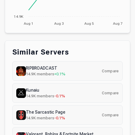
14.9K
Aug 1
Aug 3
Aug 5
Aug 7
Similar Servers
RIPBROADCAST
Compare
14.9K
members
+0.1%
Kunaiu
Compare
14.9K
members
-0.1%
The Sarcastic Page
Compare
14.9K
members
-0.1%
Valorant, Roblox & Fortnite Market