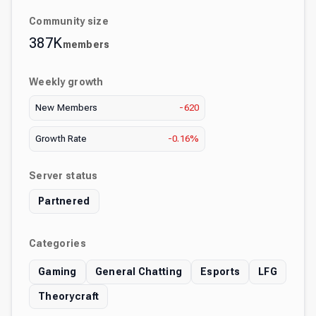
Community size
387K
members
Weekly growth
New Members
-620
Growth Rate
-0.16%
Server status
Partnered
Categories
Gaming
General Chatting
Esports
LFG
Theorycraft