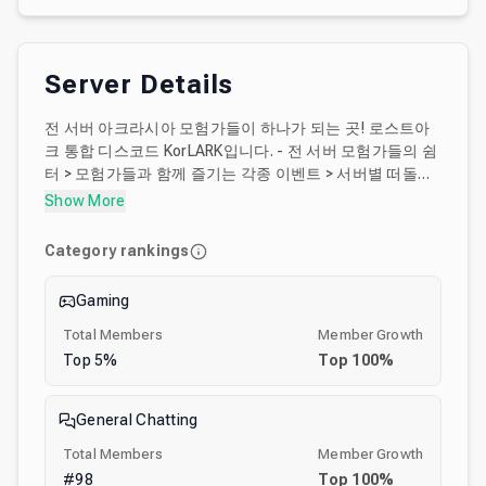
Server Details
전 서버 아크라시아 모험가들이 하나가 되는 곳! 로스트아
크 통합 디스코드 KorLARK입니다. - 전 서버 모험가들의 쉼
터 > 모험가들과 함께 즐기는 각종 이벤트 > 서버별 떠돌이
상인, 길드 홍보 채널 > 뉴비 모험가들을 위한 질의응답 채
Show More
널 > 전 서버 모험가들과 함께 수다 떨 수 있는 채팅 채널 -
안정된 인증 시스템 > 인증받은 클린한 모험가들과 함께 떠
Category rankings
나는 쾌적한 모험 > 모험가들의 안전을 위해 상시 개선중인
스토브 인증 시스템으로 비매너 유저 원천차단 - 365일 시
Gaming
끌벅적한 대규모 KorLARK 서버 가디언부터 군단장 콘텐츠
까지 아크라시아를 수호하기 위해 여정을 함께 할 모험가들
Total Members
Member Growth
을 찾아보세요!
Top
5
%
Top
100
%
General Chatting
Total Members
Member Growth
#
98
Top
100
%