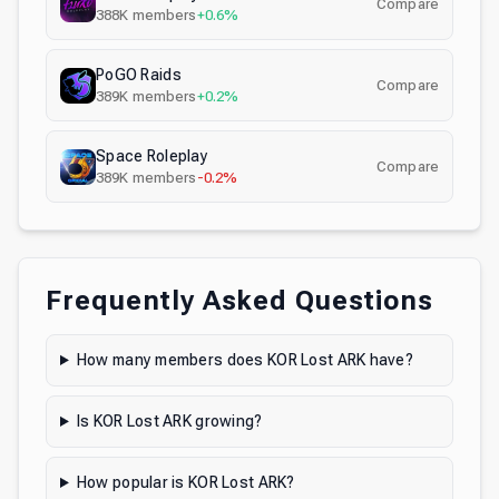
Compare
388K
members
+0.6%
PoGO Raids
Compare
389K
members
+0.2%
Space Roleplay
Compare
389K
members
-0.2%
Frequently Asked Questions
How many members does KOR Lost ARK have?
Is KOR Lost ARK growing?
How popular is KOR Lost ARK?