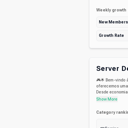
Weekly growth
New Member
Growth Rate
Server D
🎮🌟 Bem-vindo à 
oferecemos uma 
Desde economia a
se a nós para fa
Show More
comunidade prioriza diversão e respei
membro pode se 
Category ranki