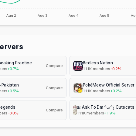
Aug 2
Aug 3
Aug 4
Aug 5
Au
Servers
peaking Practice
Bedless Nation
Compare
ers
+0.7%
111K
members
-0.2%
› Pakistan
PokéMeow Official Server
Compare
ers
+0.5%
111K
members
+0.2%
Legends
Compare
ers
-3.0%
111K
members
+1.9%