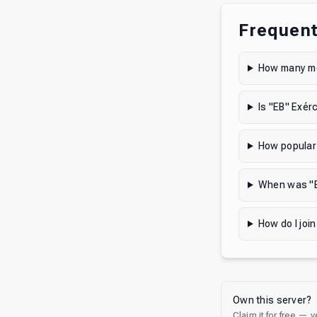
Frequent
How many me
Is "EB" Exérc
How popular 
When was "EB
How do I join
Own this server?
Claim it for free — 