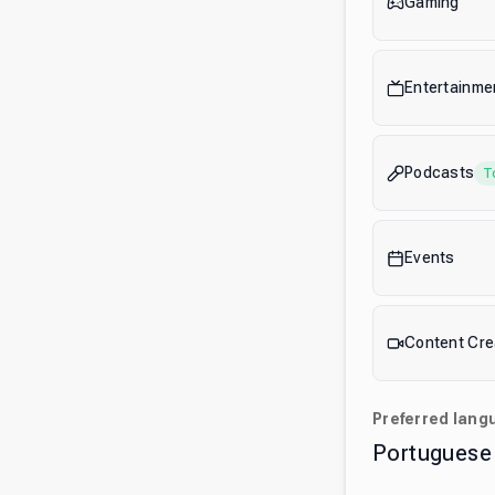
Gaming
Entertainme
Podcasts
T
Events
Content Cre
Preferred lang
Portuguese 