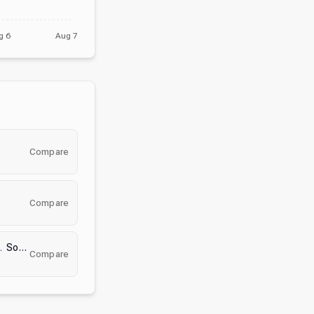
g 6
Aug 7
Compare
Compare
🎀 Ask To Dm ^⩊^⟆ Cutecats﹒Social﹒Active﹒Guild tags﹒Vcs﹒Giveaways & Emotes﹒Ask2DM
Compare