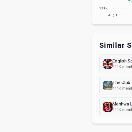
111K
Aug 1
Similar 
English S
111K
memb
The Club 
111K
memb
Manhwa 
111K
memb