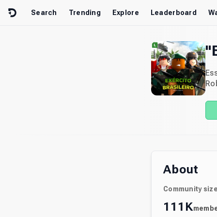
Skip to content
Search
Trending
Explore
Leaderboard
Wa
"
Es
Rob
About
Community siz
111K
membe