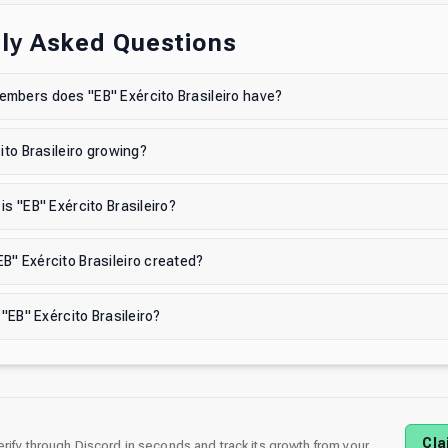
ly Asked Questions
mbers does "EB" Exército Brasileiro have?
ito Brasileiro growing?
is "EB" Exército Brasileiro?
" Exército Brasileiro created?
 "EB" Exército Brasileiro?
Cla
verify through Discord in seconds and track its growth from your