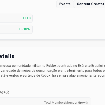
Events
Content Creator
s
+113
+0.10%
etails
nossa comunidade militar no Roblox, centrada no Exército Brasileiro! Aqu
variedade de meios de comunicação e entretenimento para todos 
té eventos e sorteios de Robux, há sempre algo emocionante acontecen
zer novas amizades e progredir na hierarquia militar. Com anos de hi
to. Venha participar de uma experiência única onde cada
destacar!
ngs
Total Members
Member Growth