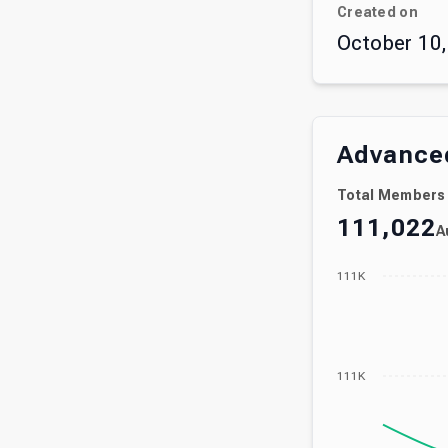
Created on
October 10,
Advanced
Total Members
111,022
A
111K
111K