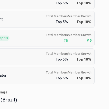
Top
5
%
Top
10
%
Total Members
Member Growth
nt
Top
5
%
Top
10
%
Total Members
Member Growth
op 10
#
5
#
9
Total Members
Member Growth
Top
5
%
Top
10
%
Total Members
Member Growth
ator
Top
5
%
Top
10
%
uage
(Brazil)